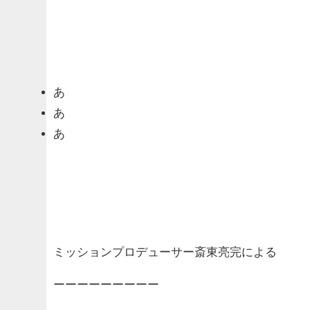
あ
あ
あ
ミッションプロデューサー斎東亮完による
ーーーーーーーーー