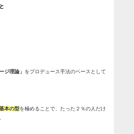
と
ージ理論」
を
プロデュース手法のベースとして
基本の型
を極めることで、
たった２％の人だけ
。