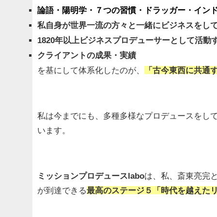
論語・陽明学・７つの習慣・ドラッガー・イン
私自身が世界一流の方々と一緒にビジネスをし
1820年以上ビジネスプロデューサーとして活動
クライアントの成果・実績
を基にして体系化したのが、
「古今東西に共通
私は今までにも、多種多様なプロデュースをし
います。
ミッションプロデュースlabo
は、
私、斎東亮完
が到達できる
最高のステージ５「時代を越えた