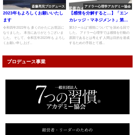
斎藤亮完プロデュース
アドラー心理学アカデミー協会
2023年もよろしくお願いいたし
【感情を分解すると…】「エン
ます
カレッジ・マネジメント」第３
回
令和四年2022年も 多くのかたにお世話に
第3クールは”感情について”を深める回で
なりました。 本当にありがとうございま
した。 アドラー心理学では感情を行動の
した。 そして、令和五年2023年も よろし
原因であるとは考えず 人間は目的を達成
くお願い申し上げ...
するための手段とて感...
プロデュース事業