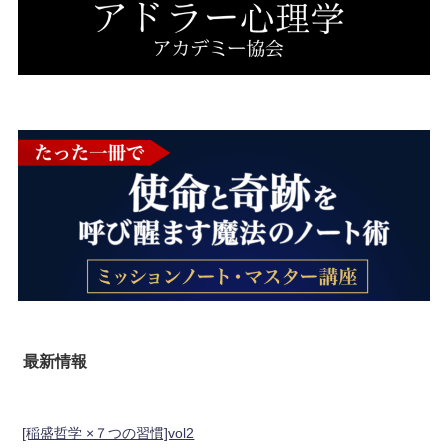
最新情報
[稲盛哲学 ×７つの習慣]vol2