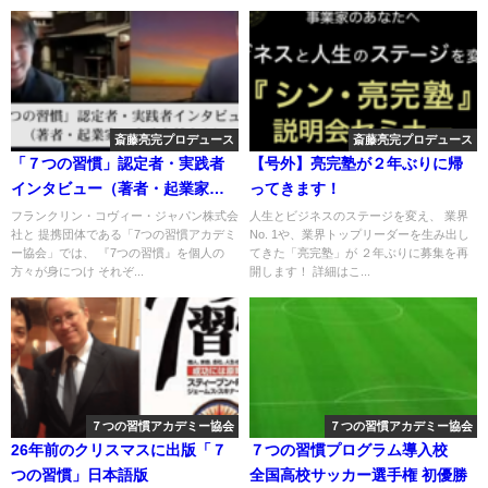
斎藤亮完プロデュース
斎藤亮完プロデュース
「７つの習慣」認定者・実践者
【号外】亮完塾が２年ぶりに帰
インタビュー（著者・起業家：
ってきます！
吉武大輔さん）
フランクリン・コヴィー・ジャパン株式会
人生とビジネスのステージを変え、 業界
社と 提携団体である「7つの習慣アカデミ
No. 1や、業界トップリーダーを生み出し
ー協会」では、 『7つの習慣』を個人の
てきた「亮完塾」が ２年ぶりに募集を再
方々が身につけ それぞ...
開します！ 詳細はこ...
７つの習慣アカデミー協会
７つの習慣アカデミー協会
26年前のクリスマスに出版「７
７つの習慣プログラム導入校
つの習慣」日本語版
全国高校サッカー選手権 初優勝