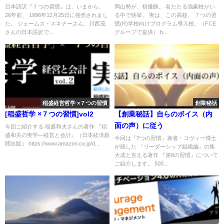
日本語訳『７つの習慣』は、いまから、
岡山勢が、初優勝。 名だたる強豪校がい
26年前、 1996年12月25日に発売されまし
る中で快挙。 実は、この高校、 ７つの習
た。 ジェームス・スキナーさん、川西茂
慣(R)学校向けプログラム導入校。（FCE
さんの日本語訳で...
グループで提供） h...
稲盛経営哲学 ×７つの習慣
創業秘話
[稲盛哲学 ×７つの習慣]vol2
【創業秘話】自らのボイス（内
面の声）に従う
今回ご紹介する 稲盛和夫さんの著作 『稲
盛和夫の実学―経営と会計』（日本経済新
今回は『7つの習慣』著者・コヴィー博士
聞出版） https://www.amazon.co.jp/d...
が残した 「リーダーシップ組織編」の集
大成と言える著作 『第8の習慣』について
ご紹介します。 500...