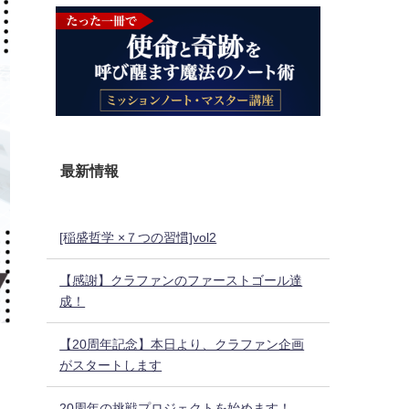
最新情報
[稲盛哲学 ×７つの習慣]vol2
【感謝】クラファンのファーストゴール達
成！
【20周年記念】本日より、クラファン企画
がスタートします
20周年の挑戦プロジェクトを始めます！