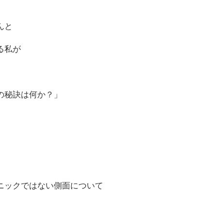
んと
る私が
の秘訣は何か？」
ニックではない側面について