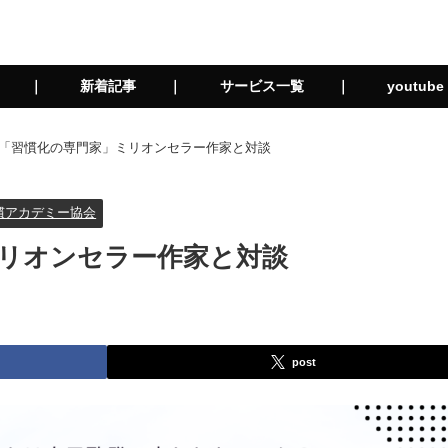
拶 ｜
新着記事 ｜
サービス一覧 ｜
youtu
「習慣化の専門家」ミリオンセラー作家と対談
慣アカデミー協会
リオンセラー作家と対談
post