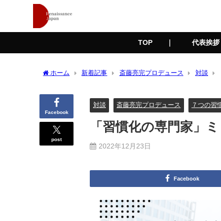
TOP ｜
代表挨
ホーム
新着記事
斎藤亮完プロデュース
対談
対談
斎藤亮完プロデュース
７つの習
Facebook
「習慣化の専門家」ミ
post
2022年12月23日
Facebook