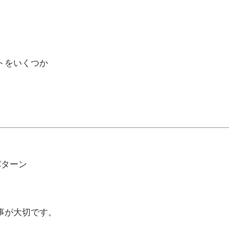
トをいくつか
。
パターン
事が大切です。