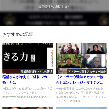
最新情報をお届けします
おすすめの記事
稲盛経営哲学 ×７つの習慣
アドラー心理学アカデミー協会
稲盛さんが考える「経営12カ
【アドラー心理学アカデミー協
条」とは
会】エンカレッジ・マネジメン
ト講座 6ヶ月プログラムが修了！
今回ご紹介する 稲盛和夫さんの著作 『活
本物の教育事業（100年1000年残る叡智）
きる力』（プレジデント社）
を 新しい時代の担い手（業界・地域・時
https://www.amazon.co.jp/dp/48334224...
代の流れを変えるリーダー）に、伝えてい
くことが、 教育事業...