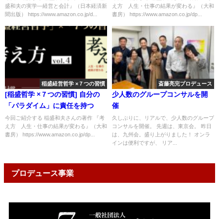
盛和夫の実学―経営と会計』（日本経済新
え方 人生・仕事の結果が変わる』（大和
聞出版） https://www.amazon.co.jp/d...
書房） https://www.amazon.co.jp/dp...
稲盛経営哲学 ×７つの習慣
斎藤亮完プロデュース
[稲盛哲学 ×７つの習慣] 自分の
少人数のグループコンサルを開
「パラダイム」に責任を持つ
催
今回ご紹介する 稲盛和夫さんの著作 『考
久しぶりに、リアルで、少人数のグループ
え方 人生・仕事の結果が変わる』（大和
コンサルを開催。 先週は、東京会。 昨日
書房） https://www.amazon.co.jp/dp...
は、九州会。盛り上がりました！ オンラ
インは便利ですが、 リア...
プロデュース事業