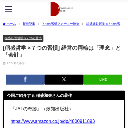
ホーム
新着記事
７つの習慣アカデミー協会
稲盛経営哲学 ×７つの習
慣
[稲盛哲学 ×７つの習慣] 経営の両輪は「理念」と「会計」
稲盛経営哲学 ×７つの習慣
[稲盛哲学 ×７つの習慣] 経営の両輪は「理念」と
「会計」
2024年3月4日
LINE
今回ご紹介する 稲盛和夫さんの著作
『JALの奇跡』（致知出版社
）
https://www.amazon.co.jp/dp/4800911893