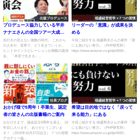
出版プロデュース
稲盛経営哲学 ×７つの習慣
プロデュース協力している平井
リーダーの「意識」が成果を決
ナナエさんの全国ツアー大成
める
功！
先行きの見えない激動の時代。 これから
今回ご紹介する 稲盛和夫さんの著作 『誰
の人生や、世界で、どう生きていくか。
にも負けない努力』（PHP研究所）
ヒントやインスピレーションが満載の講演
https://www.amazon.co.jp/dp/4569...
会。 「本音で生きる」...
社長ブログ
稲盛経営哲学 ×７つの習慣
おかげ様で9周年！卒業生、認定
希望は目的地ではなく「戻って
者の皆さんの出版書籍のご案内
来る能力」にある
おかげさまで、協会設立9周年を迎え、 10
今回ご紹介する 稲盛和夫さんの著作 『誰
年目に入ります。 ありがとうございま
にも負けない努力』（PHP研究所）
す！ （2015年10月27日設立） ７つの習慣
https://www.amazon.co.jp/dp/4569...
アカデミー協...