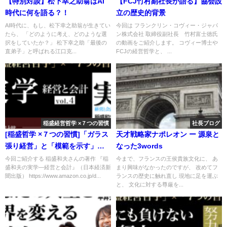
【特別対談】松下幸之助翁はAI
【FCJ竹村副社長が語る】協会設
時代に何を語る？！
立の歴史的背景
AI時代に、もし、松下幸之助翁が生きてい
今回は フランクリン・コヴィー・ジャパ
たら、 「どのように考え、どのような選
ン株式会社 取締役副社長 竹村富士徳氏
択をしていたか？」 松下幸之助「最後の
の動画をご紹介します。 コヴィー博士や
直弟子」と呼ばれる江口克...
FCJの経営哲学と、 ...
稲盛経営哲学 ×７つの習慣
社長ブログ
[稲盛哲学 ×７つの習慣]「ガラス
天才戦略家ナポレオン ー 源泉と
張り経営」と「模範を示す」こ
なった3words
と
今回ご紹介する 稲盛和夫さんの著作 『稲
今まで、フランスの王侯貴族文化に、 あ
盛和夫の実学―経営と会計』（日本経済新
まり興味がなかったのですが、 改めてフ
聞出版） https://www.amazon.co.jp/d...
ランスの歴史に触れ直し 現地に足を運ぶ
と、 文化に対する尊厳を...