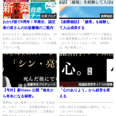
社長ブログ
創業秘話
おかげ様で9周年！卒業生、認定
【創業秘話】「越境」を経験し
者の皆さんの出版書籍のご案内
て人は成長する
おかげさまで、協会設立9周年を迎え、 10
一般社団法人7つの習慣アカデミー協会な
年目に入ります。 ありがとうございま
どの 教育事業のプロデューサー 斎東亮完
す！ （2015年10月27日設立） ７つの習慣
（さいとうりょうかん）です。 2025年
アカデミー協...
は、私が創業した ...
斎藤亮完プロデュース
稲盛経営哲学 ×７つの習慣
【号外】新Video 公開『無名か
「心のありよう」から経営を変
ら有名になる秘密』
える
業界No. 1や、業界トップリーダーを生み
━━━━━━━━━━━━━━━━━━━
出してきた 「シン・亮完塾説明会セミナ
今回ご紹介する稲盛氏の著作は 『心。』
ー」 新たに日程が追加され、二次募集が
（サンマーク出版）
開始されました！ →h...
https://www.amazon.c...