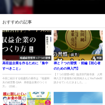
おすすめの記事
稲盛経営哲学 ×７つの習慣
対談
高収益企業を作るために「集中
禅と７つの習慣 ・前編【初心者
すべきこと」
のための禅入門】
━━━━━━━━━━━━━━━━━━━━
【７つの習慣×禅】 臨済宗円覚寺派 人間
今回ご紹介する稲盛氏の著作は 『稲盛和
禅八王子道場長の松田純さんとYouTube対
夫の経営塾 Q&A 高収益企業のつくり
談させていただきました。...
方』 (日経...