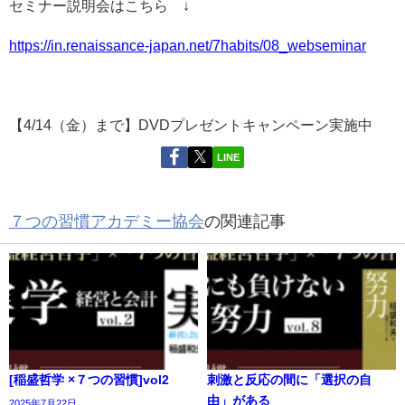
セミナー説明会はこちら ↓
https://in.renaissance-japan.net/7habits/08_webseminar
【4/14（金）まで】DVDプレゼントキャンペーン実施中
LINE
７つの習慣アカデミー協会
の関連記事
[稲盛哲学 ×７つの習慣]vol2
刺激と反応の間に「選択の自
由」がある
2025年7月22日