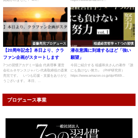
斎藤亮完プロデュース
稲盛経営哲学 ×７つの習慣
【20周年記念】本日より、クラ
潜在意識に到達するほど「強い
ファン企画がスタートします
願望」
7つの習慣アカデミー協会 代表理事 運営
今回ご紹介する 稲盛和夫さんの著作 『誰
会社ルネサンスジャパン代表取締役の斎東
にも負けない努力』（PHP研究所）
亮完です。 いつも応援・支援をありがと
https://www.amazon.co.jp/dp/4569...
うございます。 本日、...
プロデュース事業